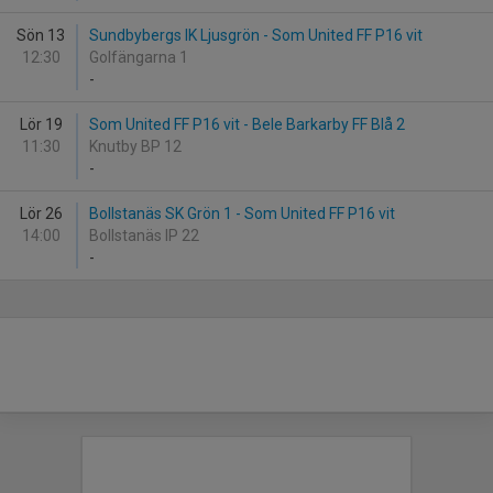
Sön 13
Sundbybergs IK Ljusgrön - Som United FF P16 vit
12:30
Golfängarna 1
-
Lör 19
Som United FF P16 vit - Bele Barkarby FF Blå 2
11:30
Knutby BP 12
-
Lör 26
Bollstanäs SK Grön 1 - Som United FF P16 vit
14:00
Bollstanäs IP 22
-