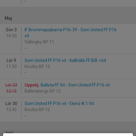
-
Maj
Sön 3
IF Brommapojkarna P16-39 - Som United FF P16
16:00
vit
Vällingby BP 11
-
Lör 9
Som United FF P16 vit - Kallhälls FF Blå -röd
11:30
Knutby BP 12
-
Lör 23
Uppskj.
Bällsta FF Vit - Som United FF P16 vit
12:15
Bällstabergs BP 12
Lör 30
Som United FF P16 vit - Ekerö IK 1:Vit
12:45
Knutby BP 12
-
Juni