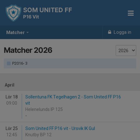
SOM UNITED FF
P16 Vit
Logga in
Matcher
Matcher 2026
P2016- 3
April
Lör 18
Sollentuna FK Tegelhagen 2 - Som United FF P16
09:00
vit
Helenelunds IP 125
-
Lör 25
Som United FF P16 vit - Ursvik IK Gul
12:45
Knutby BP 12