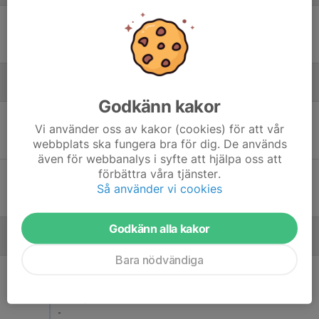
Fre 5
Djurgårdens IF FF 14 Blå - Som United FF P16 vit
18:30
Hjorthagens IP 2
-
Augusti
Godkänn kakor
Lör 22
Som United FF P16 vit - Ängby IF Grön 1
Vi använder oss av kakor (cookies) för att vår
12:45
Knutby BP 12
webbplats ska fungera bra för dig. De används
-
även för webbanalys i syfte att hjälpa oss att
förbättra våra tjänster.
Sön 30
Vällingby AIK grön - Som United FF P16 vit
Så använder vi cookies
16:00
Vällingby BP 12
-
Godkänn alla kakor
September
Bara nödvändiga
Lör 5
Som United FF P16 vit - Österåker United FK 5
12:45
Svart
Knutby BP 12
-