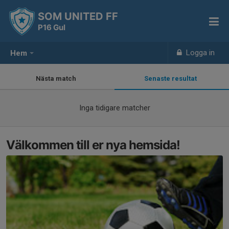
SOM UNITED FF
P16 Gul
Logga in
Hem
Nästa match
Senaste resultat
Inga tidigare matcher
Välkommen till er nya hemsida!