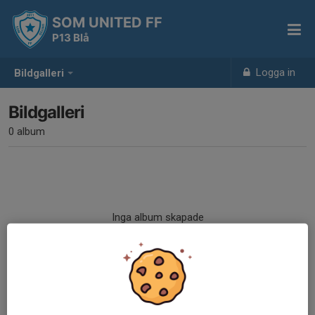
SOM UNITED FF
P13 Blå
Logga in
Bildgalleri
Bildgalleri
0 album
Inga album skapade