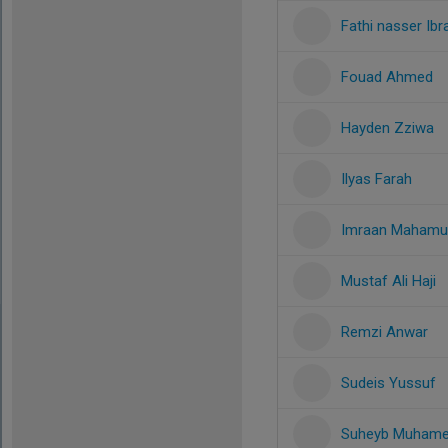
Fathi nasser Ib
Fouad Ahmed
Hayden Zziwa
Ilyas Farah
Imraan Mahamu
Mustaf Ali Haji
Remzi Anwar
Sudeis Yussuf
Suheyb Muham