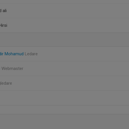
 ali
irsi
dir Mohamud
Ledare
l
Webmaster
gledare