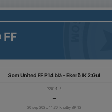
 FF
Som United FF P14 blå - Ekerö IK 2:Gul
P2014- 3
-
20 sep 2025, 11:30, Knutby BP 12