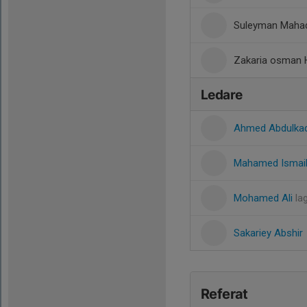
Suleyman Mahad
Zakaria osman H
Ledare
Ahmed Abdulka
Mahamed Ismai
Mohamed Ali
la
Sakariey Abshir
Referat