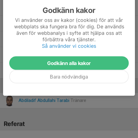
Maahir Abdulkadir
Godkänn kakor
Vi använder oss av kakor (cookies) för att vår
Steven Katabalwa
webbplats ska fungera bra för dig. De används
även för webbanalys i syfte att hjälpa oss att
förbättra våra tjänster.
Suheyb Ahmed
Så använder vi cookies
22. Sulayman yusuf
Godkänn alla kakor
Zakariye Hassan
Bara nödvändiga
Ledare
Abdiladif Abdullahi Tarabi
Tränare
Referat