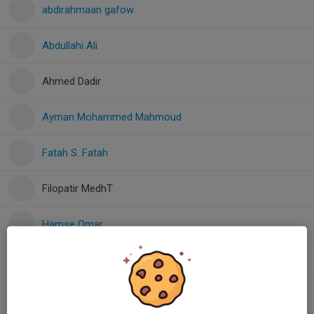
abdirahmaan gafow
Abdullahi Ali
Ahmed Dadir
Ayman Mohammed Mahmoud
Fatah S. Fatah
Filopatir MedhT
Hamse Omar
Ibrahim Yosuf
, P13 Blå
Imran Elmi