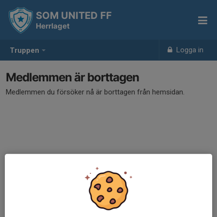
SOM UNITED FF
Herrlaget
Logga in
Truppen
Medlemmen är borttagen
Medlemmen du försöker nå är borttagen från hemsidan.