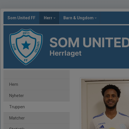
Som United FF
Herr
Barn & Ungdom
SOM UNITED
Herrlaget
Hem
Nyheter
Truppen
Matcher