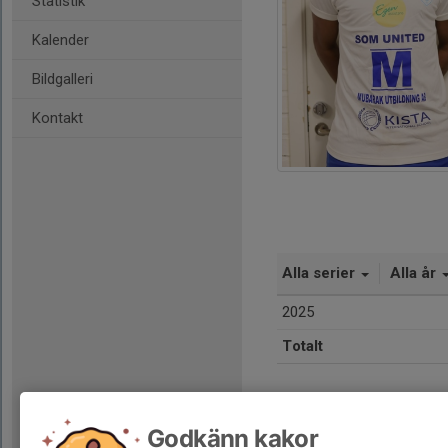
Statistik
Kalender
Bildgalleri
Kontakt
Alla serier
Alla år
2025
Totalt
Godkänn kakor