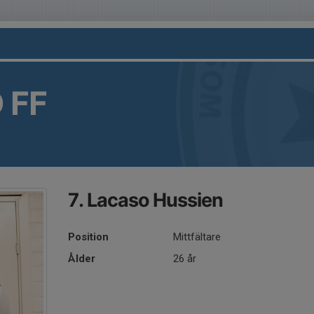
 FF
7. Lacaso Hussien
Position
Mittfältare
Ålder
26 år