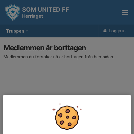
SOM UNITED FF
Herrlaget
Logga in
Truppen
Medlemmen är borttagen
Medlemmen du försöker nå är borttagen från hemsidan.